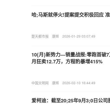
哈;马斯就停火!提案提交积极回应 
楚天都市报
康辉
2026-01-29 03:07:49
10{月}新势力—销量战报:零跑首破
月狂卖12.7万，方程豹暴增415%
中国文明网
康辉
2026-02-10 16:44:49
爱柯迪：截至20;25年9月3;0日公司