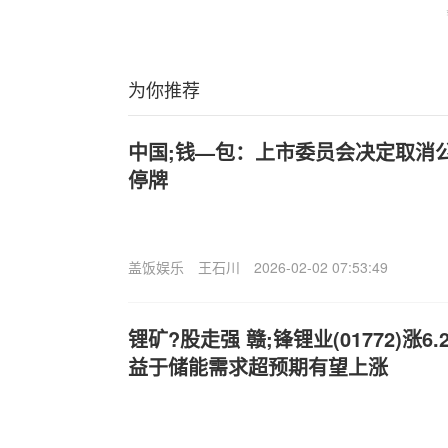
为你推荐
中国;钱—包：上市委员会决定取消
停牌
盖饭娱乐
王石川
2026-02-02 07:53:49
锂矿?股走强 赣;锋锂业(01772)涨6
益于储能需求超预期有望上涨