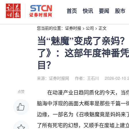
首页
快讯
要闻
股市
您当前的位置：
证券时报
>
公司
>
正文
当“魅魔”变成了亲妈
了》：这部年度神番凭
目？
来源：证券时报网
作者：王石川
2026-02-10 
在动漫产业日趋同质化的今天，当你听
点赞
脑海中浮现的画面大概率是那些千篇一律
边缘，一部名为《召唤魅魔竟是妈妈来
了所有死宅的幻想，又顺手在废墟上建