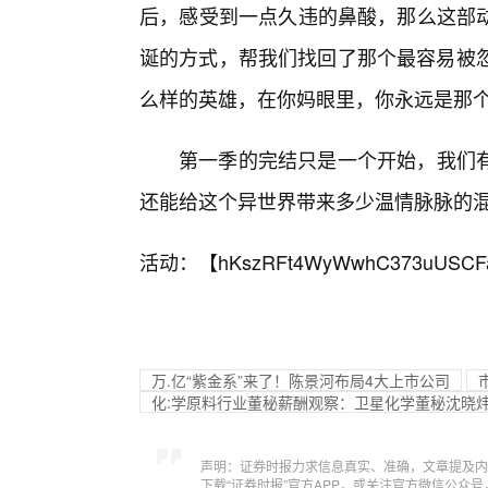
后，感受到一点久违的鼻酸，那么这部
诞的方式，帮我们找回了那个最容易被忽
么样的英雄，在你妈眼里，你永远是那个
第一季的完结只是一个开始，我们
还能给这个异世界带来多少温情脉脉的
活动：【
hKszRFt4WyWwhC373uUSCF
万.亿“紫金系”来了！陈景河布局4大上市公司
化:学原料行业董秘薪酬观察：卫星化学董秘沈晓炜年
声明：证券时报力求信息真实、准确，文章提及内
下载“证券时报”官方APP，或关注官方微信公众